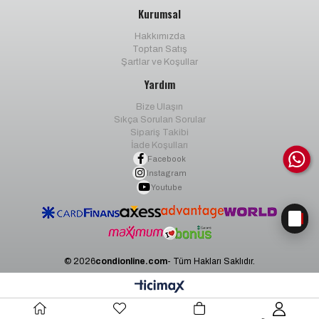
Kurumsal
Hakkımızda
Toptan Satış
Şartlar ve Koşullar
Yardım
Bize Ulaşın
Sıkça Sorulan Sorular
Sipariş Takibi
İade Koşulları
Facebook
Instagram
Youtube
© 2026
condionline.com
- Tüm Hakları Saklıdır.