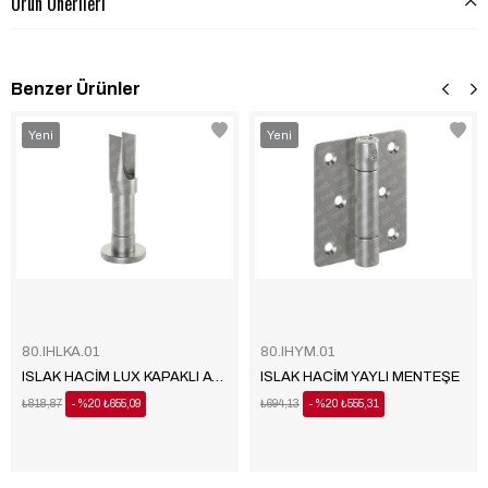
Ürün Önerileri
Benzer Ürünler
Yeni
Yeni
Ürün
Ürün
80.IHLKA.01
80.IHYM.01
ISLAK HACİM LUX KAPAKLI AYAK
ISLAK HACİM YAYLI MENTEŞE
₺818,87
%20
₺655,09
₺694,13
%20
₺555,31