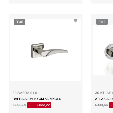
Yeni
Yeni
Ürün
Ürün
30.BAFRA.01.01
30.ATLAS.
BAFRA ALÜMİNYUM KAPI KOLU
ATLAS ALÜ
₺761,74
₺533,22
₺904,56
%30