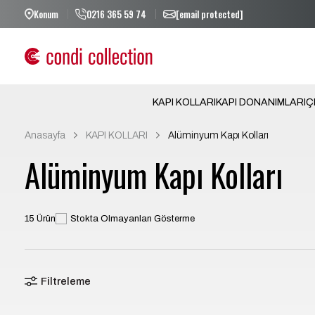
Konum
0216 365 59 74
[email protected]
5000 TL VE ÜZERİ ÜCRETSİZ KARGO!
KAPI KOLLARI
KAPI DONANIMLARI
Ç
Anasayfa
KAPI KOLLARI
Alüminyum Kapı Kolları
Alüminyum Kapı Kolları
15 Ürün
Stokta Olmayanları Gösterme
Filtreleme