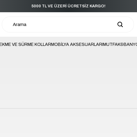
5000 TL VE ÜZERİ ÜCRETSİZ KARGO!
5000
EKME VE SÜRME KOLLAR
MOBİLYA AKSESUARLARI
MUTFAK&BANY