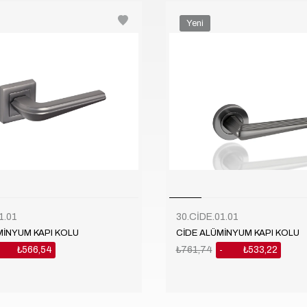
Yeni
Ürün
1.01
30.CİDE.01.01
İNYUM KAPI KOLU
CİDE ALÜMİNYUM KAPI KOLU
₺566,54
₺761,74
₺533,22
%30
%30