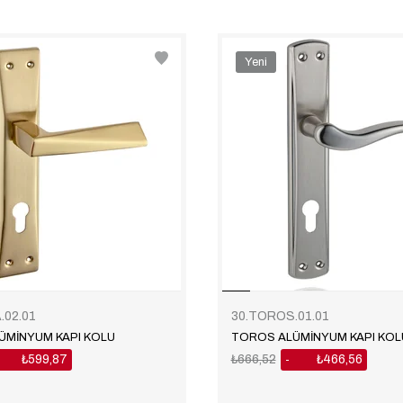
Yeni
Ürün
.02.01
30.TOROS.01.01
ÜMİNYUM KAPI KOLU
TOROS ALÜMİNYUM KAPI KOL
₺599,87
₺666,52
₺466,56
30
%30