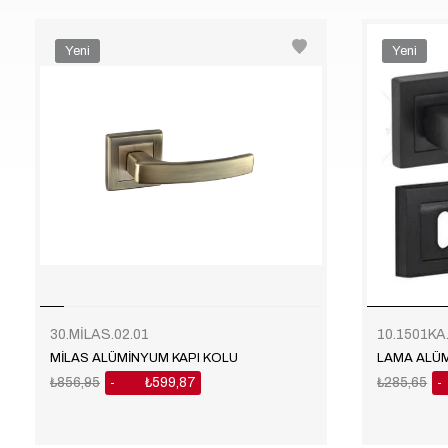
Yeni
Yeni
Ürün
Ürün
30.MİLAS.02.01
10.1501KA.
MİLAS ALÜMİNYUM KAPI KOLU
LAMA ALÜM
₺856,95
₺599,87
₺285,65
%30
%