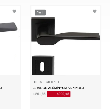
Yeni
Ürün
10.1511KK.07.01
U
ARAGON ALÜMİNYUM KAPI KOLU
₺261,85
₺209,48
%20