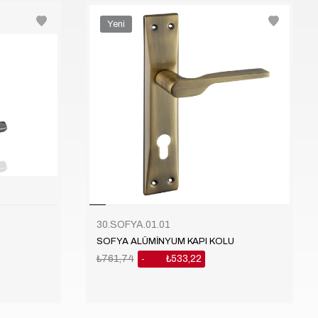
Yeni
Ürün
30.SOFYA.01.01
SOFYA ALÜMİNYUM KAPI KOLU
₺761,74
₺533,22
%30