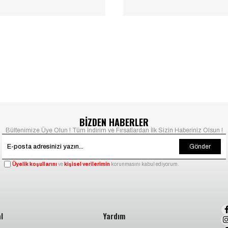
BİZDEN HABERLER
Bültenimize Üye Olun ! Tüm İndirim ve Fırsatlardan İlk Sizin Haberiniz Olsun !
Gönder
Üyelik koşullarını
ve
kişisel verilerimin
korunmasını kabul ediyorum.
l
Yardım