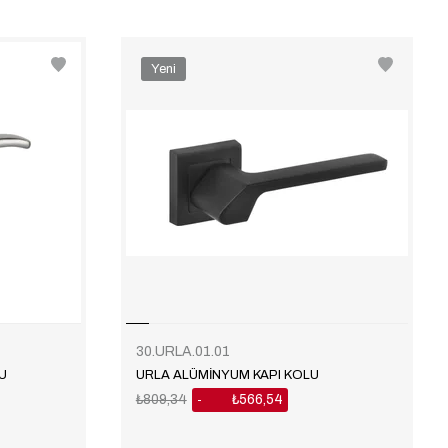
Yeni
Ürün
30.URLA.01.01
U
URLA ALÜMİNYUM KAPI KOLU
₺809,34
₺566,54
%30