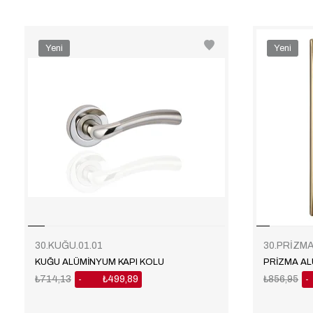
Yeni
Yeni
Ürün
Ürün
30.KUĞU.01.01
30.PRİZMA
KUĞU ALÜMİNYUM KAPI KOLU
PRİZMA AL
₺714,13
₺499,89
₺856,95
%30
%