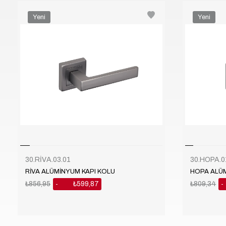
Yeni
Yeni
Ürün
Ürün
30.RİVA.03.01
30.HOPA.0
RİVA ALÜMİNYUM KAPI KOLU
HOPA ALÜM
₺856,95
₺599,87
₺809,34
%30