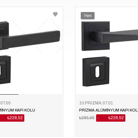
Yeni
Ürün
07.05
10.PRİZMA.07.01
İNYUM KAPI KOLU
PRİZMA ALÜMİNYUM KAPI KOL
₺228,52
₺285,65
₺228,52
20
%20