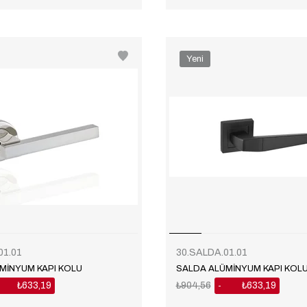
Yeni
Ürün
01.01
30.SALDA.01.01
MİNYUM KAPI KOLU
SALDA ALÜMİNYUM KAPI KOL
₺633,19
₺904,56
₺633,19
%30
%30