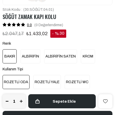
Stok Kodu
(30.SÖĞÜT.04.01)
SÖĞÜT ZAMAK KAPI KOLU
0.0
(0
Değerlendirme
)
30
₺2.047,17
₺1.433,02
%
İndirim
Renk
BAKIR
ALBİRİFİN
ALBİRİFİN SATEN
KROM
Kullanım Tipi
ROZETLİ ODA
ROZETLİ YALE
ROZETLİ WC