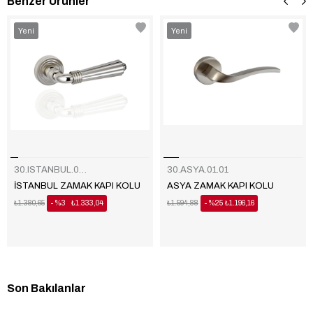
Benzer Ürünler
‹
‹
›
›
Yeni
Yeni
Ürün
Ürün
30.ISTANBUL.01.01
30.ASYA.01.01
İSTANBUL ZAMAK KAPI KOLU
ASYA ZAMAK KAPI KOLU
₺1.380,65
%3
₺1.333,04
₺1.594,88
%25
₺1.196,16
Son Bakılanlar