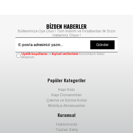
BİZDEN HABERLER
Bültenimize Üye Olun ! Tüm İndirim ve Fırsatlardan İlk Sizin
Haberiniz Olsun !
Gönder
Üyelik koşullarını
ve
kişisel verilerimin
korunmasını kabul
ediyorum.
Popüler Kategoriler
Kapı Kolu
Kapı Donanımları
Çekme ve Sürme Kollar
Mobilya Aksesuarları
Kurumsal
Hakkımızda
Toptan Satış