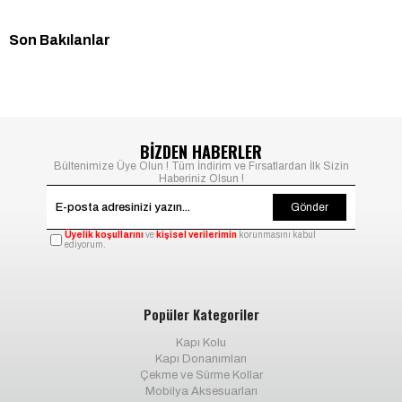
Son Bakılanlar
BİZDEN HABERLER
Bültenimize Üye Olun ! Tüm İndirim ve Fırsatlardan İlk Sizin
Haberiniz Olsun !
Gönder
Üyelik koşullarını
ve
kişisel verilerimin
korunmasını kabul
ediyorum.
Popüler Kategoriler
Kapı Kolu
Kapı Donanımları
Çekme ve Sürme Kollar
Mobilya Aksesuarları