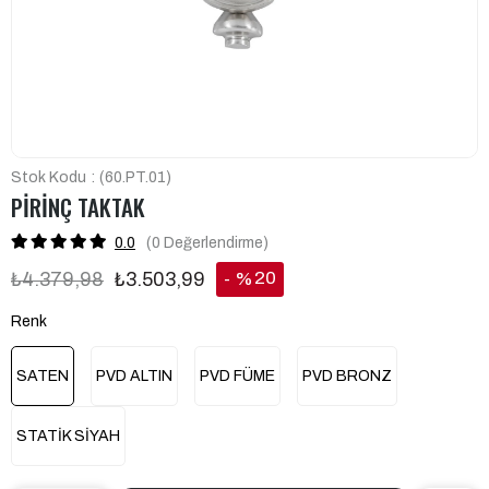
Stok Kodu
(60.PT.01)
PİRİNÇ TAKTAK
0.0
(0
Değerlendirme
)
20
₺4.379,98
₺3.503,99
%
İndirim
Renk
SATEN
PVD ALTIN
PVD FÜME
PVD BRONZ
STATİK SİYAH