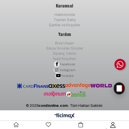
Kurumsal
Hakkımızda
Toptan Satış
Şartlar ve Koşullar
Yardım
Bize Ulaşın
Sıkça Sorulan Sorular
Sipariş Takibi
İade Koşulları
Facebook
Instagram
Youtube
© 2026
condionline.com
- Tüm Hakları Saklıdır.