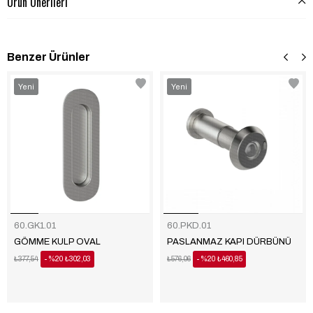
Ürün Önerileri
Benzer Ürünler
‹
‹
›
›
Yeni
Yeni
Ürün
Ürün
60.GK1.01
60.PKD.01
GÖMME KULP OVAL
PASLANMAZ KAPI DÜRBÜNÜ
₺377,54
%20
₺302,03
₺576,06
%20
₺460,85