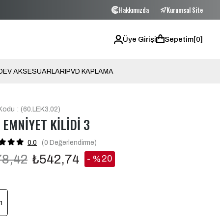
Hakkımızda
Kurumsal Site
5000 TL VE ÜZERİ ÜCRETSİZ KARGO!
5000 TL
Üye Girişi
Sepetim
0
O
EV AKSESUARLARI
PVD KAPLAMA
Kodu
(60.LEK3.02)
 EMNİYET KİLİDİ 3
0.0
(0
Değerlendirme
)
78,42
₺542,74
20
%
İndirim
m