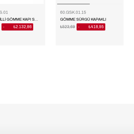
S.01
60.GSK.01.15
DÜŞME DİLLİ GÖMME KAPI SÜRGÜSÜ
GÖMME SÜRGÜ KAPAKLI
8
₺2.132,86
₺523,69
₺418,95
%20
%20