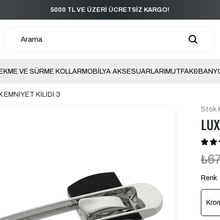
5000 TL VE ÜZERİ ÜCRETSİZ KARGO!
EKME VE SÜRME KOLLAR
MOBİLYA AKSESUARLARI
MUTFAK&BANY
X EMNİYET KİLİDİ 3
Stok 
LUX
₺6
Renk
Kro