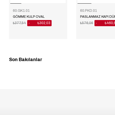
60.GK1.01
60.PKD.01
GÖMME KULP OVAL
PASLANMAZ KAPI D
₺377,54
₺302,03
₺576,06
₺460,
%20
%20
Son Bakılanlar