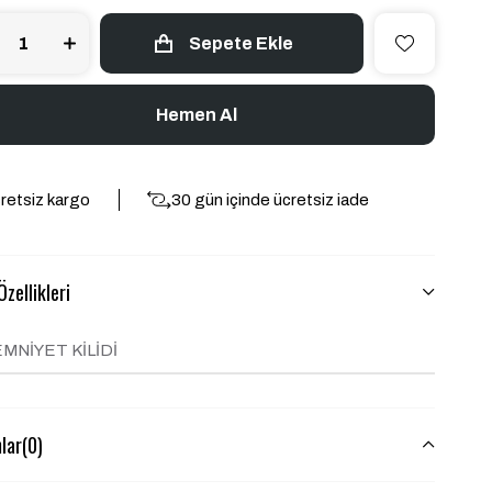
retsiz kargo
30 gün içinde ücretsiz iade
zellikleri
EMNİYET KİLİDİ
lar
(0)