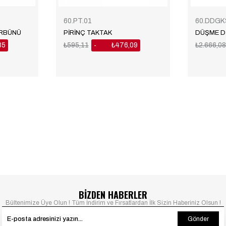
60.PT.01
60.DDGK
ÜRBÜNÜ
PİRİNÇ TAKTAK
85
₺595,11
₺476,09
₺2.666,0
%20
BİZDEN HABERLER
Bültenimize Üye Olun ! Tüm İndirim ve Fırsatlardan İlk Sizin Haberiniz Olsun !
Gönder