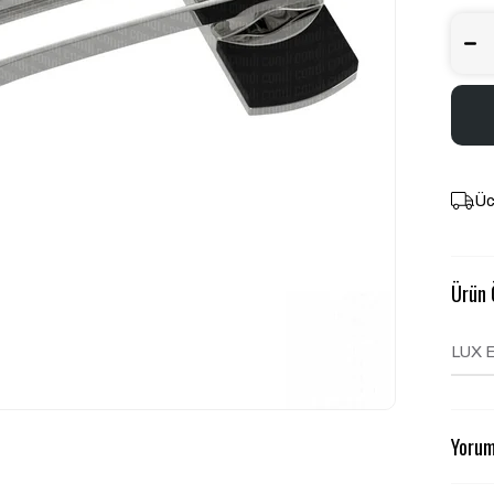
Üc
Ürün Ö
LUX 
Yorum