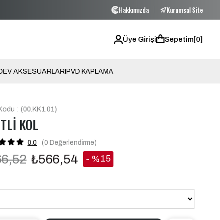
Hakkımızda
Kurumsal Site
5000 TL VE ÜZERİ ÜCRETSİZ KARGO!
5000 TL
Üye Girişi
Sepetim
0
O
EV AKSESUARLARI
PVD KAPLAMA
Kodu
(00.KK1.01)
İTLİ KOL
0.0
(0
Değerlendirme
)
66,52
₺566,54
15
%
İndirim