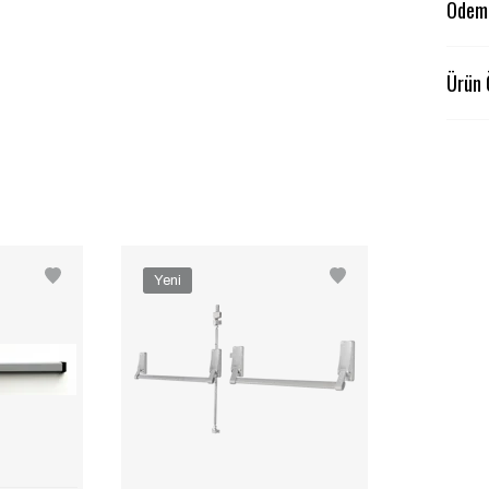
Ödeme
Ürün 
Yeni
Ürün