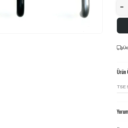
Üc
Ürün Ö
TSE 
Yorum