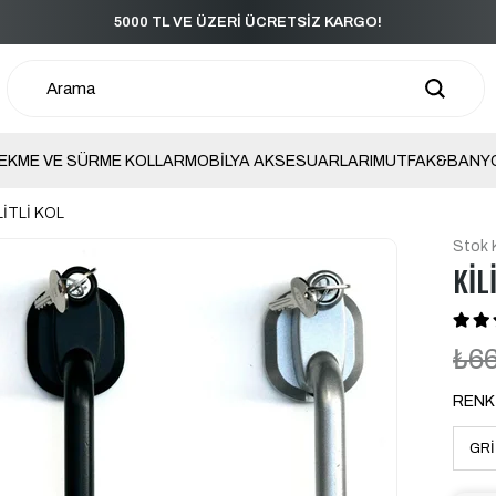
5000 TL VE ÜZERİ ÜCRETSİZ KARGO!
EKME VE SÜRME KOLLAR
MOBİLYA AKSESUARLARI
MUTFAK&BANY
LİTLİ KOL
Stok 
KİL
₺6
RENK