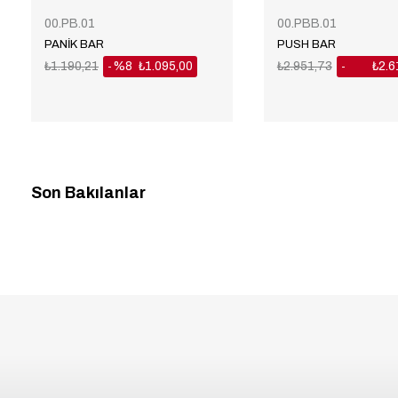
00.PB.01
00.PBB.01
PANİK BAR
PUSH BAR
₺1.190,21
%8
₺1.095,00
₺2.951,73
₺2.6
%11
Son Bakılanlar