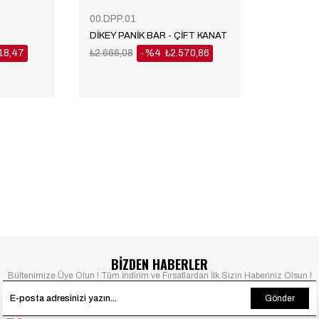
00.DPP.01
DİKEY PANİK BAR - ÇİFT KANAT
18,47
₺2.666,08
%4
₺2.570,86
BİZDEN HABERLER
Bültenimize Üye Olun ! Tüm İndirim ve Fırsatlardan İlk Sizin Haberiniz Olsun !
Gönder