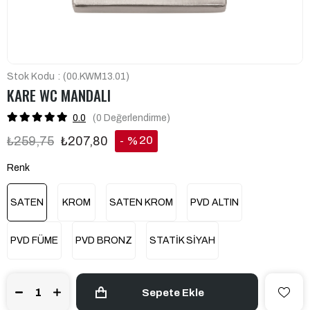
Stok Kodu
(00.KWM13.01)
KARE WC MANDALI
0.0
(0
Değerlendirme
)
20
₺259,75
₺207,80
%
İndirim
Renk
SATEN
KROM
SATEN KROM
PVD ALTIN
PVD FÜME
PVD BRONZ
STATİK SİYAH