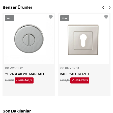
Benzer Ürünler
‹
‹
›
›
Yeni
Yeni
Ürün
Ürün
00.WC03.01
00.KRY07.01
YUVARLAK WC MANDALI
KARE YALE ROZET
₺186,96
%20
₺149,57
₺212,18
%20
₺169,74
Son Bakılanlar