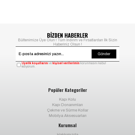
BİZDEN HABERLER
Bültenimize Üye Olun ! Tüm İndirim ve Fırsatlardan İlk Sizin
Haberiniz Olsun !
Gönder
Üyelik koşullarını
ve
kişisel verilerimin
korunmasını kabul
ediyorum.
Popüler Kategoriler
Kapı Kolu
Kapı Donanımları
Çekme ve Sürme Kollar
Mobilya Aksesuarları
Kurumsal
Hakkımızda