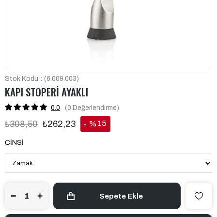
Stok Kodu
(6.009.003)
KAPI STOPERİ AYAKLI
0.0
(0
Değerlendirme
)
15
₺308,50
₺262,23
%
İndirim
CİNSİ