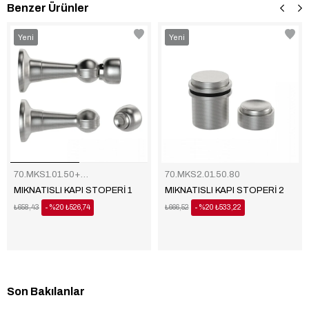
Benzer Ürünler
‹
›
Yeni
Yeni
Ürün
Ürün
70.MKS1.01.50+20.80
70.MKS2.01.50.80
MIKNATISLI KAPI STOPERİ 1
MIKNATISLI KAPI STOPERİ 2
₺658,43
%20
₺526,74
₺666,52
%20
₺533,22
Son Bakılanlar