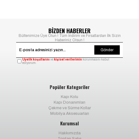
BİZDEN HABERLER
Bültenimize Üye Olun ! Tüm İndirim ve Fırsatlardan İlk Sizin
Haberiniz Olsun !
Gönder
Üyelik koşullarını
ve
kişisel verilerimin
korunmasını kabul
ediyorum.
Popüler Kategoriler
Kapı Kolu
Kapı Donanımları
Çekme ve Sürme Kollar
Mobilya Aksesuarları
Kurumsal
Hakkımızda
Toptan Satış