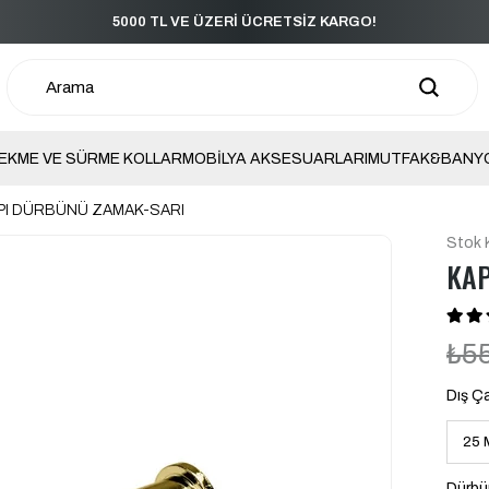
5000 TL VE ÜZERİ ÜCRETSİZ KARGO!
EKME VE SÜRME KOLLAR
MOBİLYA AKSESUARLARI
MUTFAK&BANY
PI DÜRBÜNÜ ZAMAK-SARI
Stok 
KAP
₺5
Dış Ç
Dürbü