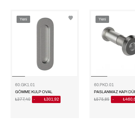
Yeni
Yeni
Ürün
Ürün
60.GK1.01
60.PKD.01
GÖMME KULP OVAL
PASLANMAZ KAPI D
₺377,40
₺301,92
₺575,85
₺460,
%20
%20