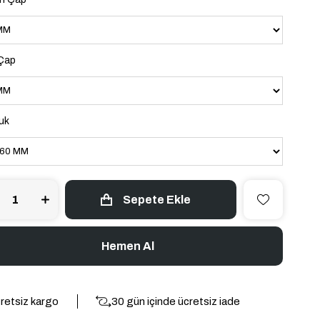
 Çap
uk
retsiz kargo
30 gün içinde ücretsiz iade