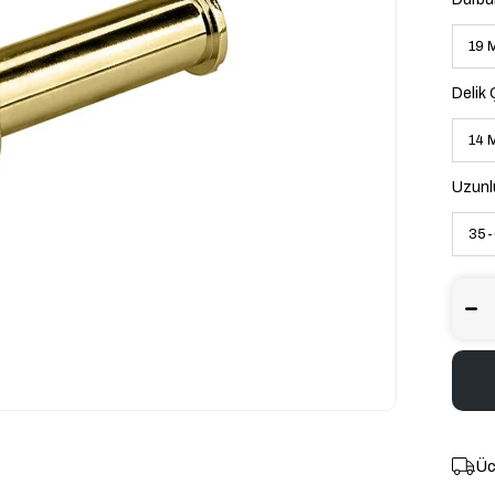
Delik
Uzunl
Üc