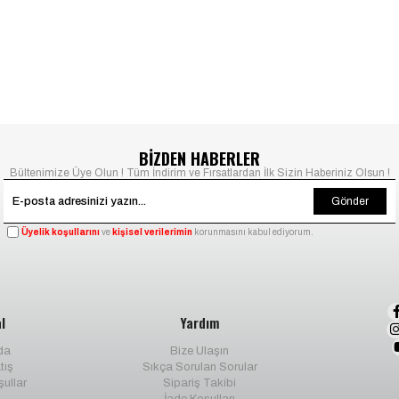
BİZDEN HABERLER
Bültenimize Üye Olun ! Tüm İndirim ve Fırsatlardan İlk Sizin Haberiniz Olsun !
Gönder
Üyelik koşullarını
ve
kişisel verilerimin
korunmasını kabul ediyorum.
l
Yardım
da
Bize Ulaşın
tış
Sıkça Sorulan Sorular
şullar
Sipariş Takibi
İade Koşulları