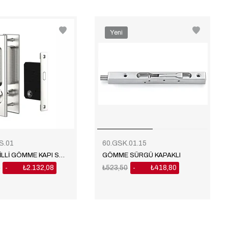
Yeni
Ürün
S.01
60.GSK.01.15
DÜŞME DİLLİ GÖMME KAPI SÜRGÜSÜ
GÖMME SÜRGÜ KAPAKLI
0
₺2.132,08
₺523,50
₺418,80
%20
%20