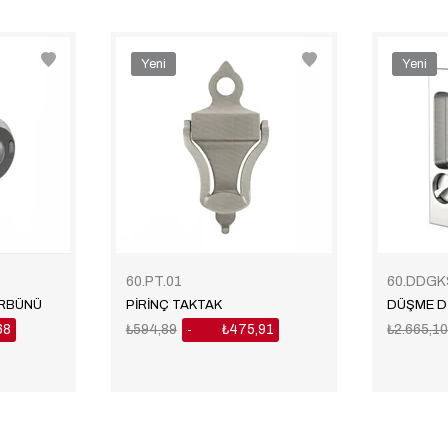
Yeni
Yeni
Ürün
Ürün
60.PT.01
60.DDGK
ÜRBÜNÜ
PİRİNÇ TAKTAK
68
₺594,89
₺475,91
₺2.665,1
%20