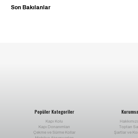
Son Bakılanlar
Popüler Kategoriler
Kurumsa
Kapı Kolu
Hakkımız
Kapı Donanımları
Toptan Sa
Çekme ve Sürme Kollar
Şartlar ve Ko
Mobilya Aksesuarları