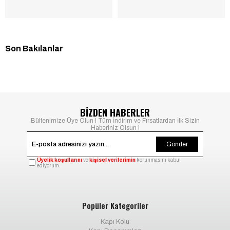
Son Bakılanlar
BİZDEN HABERLER
Bültenimize Üye Olun ! Tüm İndirim ve Fırsatlardan İlk Sizin
Haberiniz Olsun !
Gönder
Üyelik koşullarını
ve
kişisel verilerimin
korunmasını kabul
ediyorum.
Popüler Kategoriler
Kapı Kolu