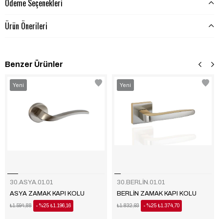
Ödeme Seçenekleri
Ürün Önerileri
Benzer Ürünler
‹
‹
›
›
Yeni
Yeni
Ürün
Ürün
30.ASYA.01.01
30.BERLİN.01.01
ASYA ZAMAK KAPI KOLU
BERLİN ZAMAK KAPI KOLU
₺1.594,88
%25
₺1.196,16
₺1.832,93
%25
₺1.374,70