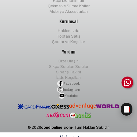
Kapı Donanımları
Çekme ve Sürme Kollar
Mobilya Aksesuarları
Kurumsal
Hakkımızda
Toptan Satış
Şartlar ve Koşullar
Yardım
Bize Ulaşın
Sıkça Sorulan Sorular
Sipariş Takibi
İade Koşulları
Facebook
Instagram
Youtube
© 2026
condionline.com
- Tüm Hakları Saklıdır.