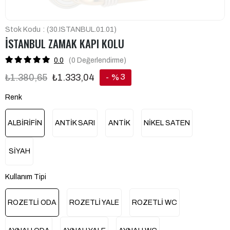
Stok Kodu
(30.ISTANBUL.01.01)
İSTANBUL ZAMAK KAPI KOLU
0.0
(0
Değerlendirme
)
3
₺1.380,65
₺1.333,04
%
İndirim
Renk
ALBİRİFİN
ANTİK SARI
ANTİK
NİKEL SATEN
SİYAH
Kullanım Tipi
ROZETLİ ODA
ROZETLİ YALE
ROZETLİ WC