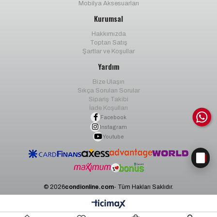
Mobilya Aksesuarları
Kurumsal
Hakkımızda
Toptan Satış
Şartlar ve Koşullar
Yardım
Bize Ulaşın
Sıkça Sorulan Sorular
Sipariş Takibi
İade Koşulları
Facebook
Instagram
Youtube
© 2026
condionline.com
- Tüm Hakları Saklıdır.