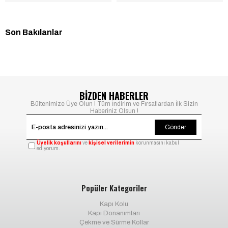
Son Bakılanlar
BİZDEN HABERLER
Bültenimize Üye Olun ! Tüm İndirim ve Fırsatlardan İlk Sizin
Haberiniz Olsun !
Gönder
Üyelik koşullarını
ve
kişisel verilerimin
korunmasını kabul
ediyorum.
Popüler Kategoriler
Kapı Kolu
Kapı Donanımları
Çekme ve Sürme Kollar