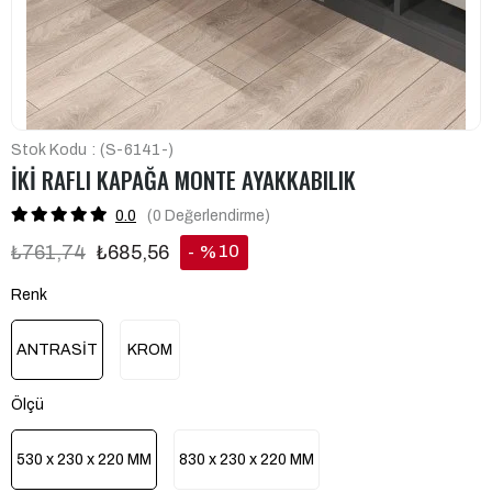
Stok Kodu
(S-6141-)
İKİ RAFLI KAPAĞA MONTE AYAKKABILIK
0.0
(0
Değerlendirme
)
10
₺761,74
₺685,56
%
İndirim
Renk
ANTRASİT
KROM
Ölçü
530 x 230 x 220 MM
830 x 230 x 220 MM