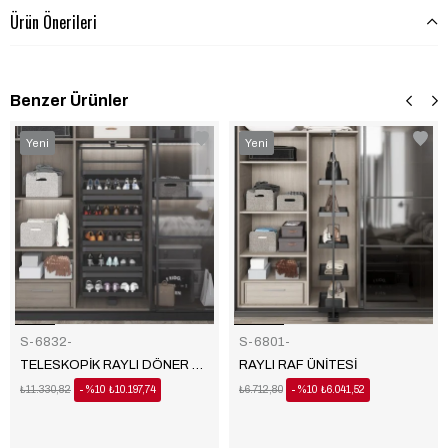
Ürün Önerileri
Benzer Ürünler
‹
‹
›
›
Yeni
Yeni
Ürün
Ürün
S-6832-
S-6801-
TELESKOPİK RAYLI DÖNER AYAKKABILIK
RAYLI RAF ÜNİTESİ
₺11.330,82
%10
₺10.197,74
₺6.712,80
%10
₺6.041,52