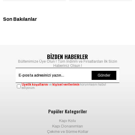
Son Bakılanlar
BİZDEN HABERLER
Bültenimize Üye Olun ! Tüm İndirim ve Fırsatlardan İlk Sizin
Haberiniz Olsun !
Gönder
Üyelik koşullarını
ve
kişisel verilerimin
korunmasını kabul
ediyorum.
Popüler Kategoriler
Kapı Kolu
Kapı Donanımları
Çekme ve Sürme Kollar