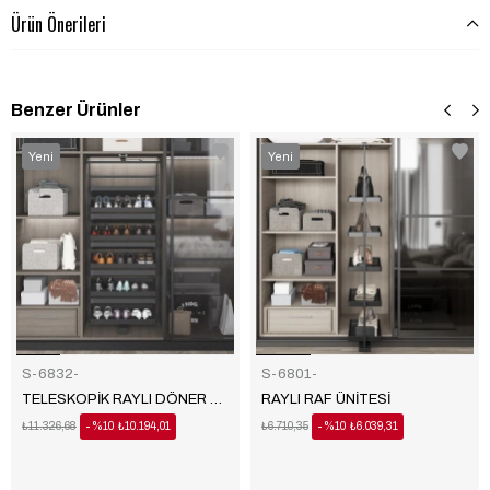
Ürün Önerileri
Benzer Ürünler
‹
‹
›
›
Yeni
Yeni
Ürün
Ürün
S-6832-
S-6801-
TELESKOPİK RAYLI DÖNER AYAKKABILIK
RAYLI RAF ÜNİTESİ
₺11.326,68
%10
₺10.194,01
₺6.710,35
%10
₺6.039,31