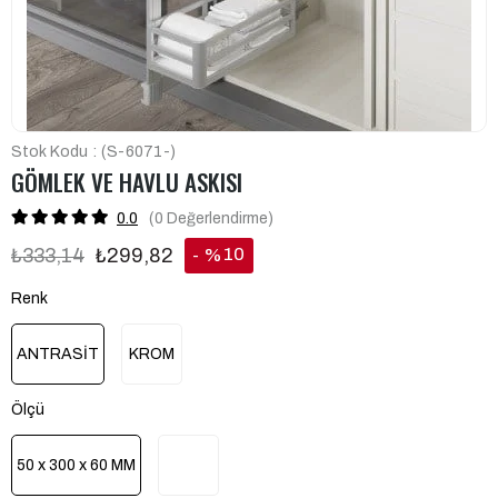
Stok Kodu
(S-6071-)
GÖMLEK VE HAVLU ASKISI
0.0
(0
Değerlendirme
)
10
₺333,14
₺299,82
%
İndirim
Renk
ANTRASİT
KROM
Ölçü
50 x 300 x 60 MM