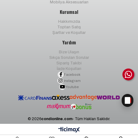
Mobilya Aksesuarları
Kurumsal
Hakkımızda
Toptan Satış
Şartlar ve Koşullar
Yardım
Bize Ulaşın
Sıkça Sorulan Sorular
Sipariş Takibi
İade Koşulları
Facebook
Instagram
Youtube
© 2026
condionline.com
- Tüm Hakları Saklıdır.