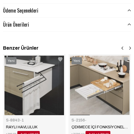
Ödeme Seçenekleri
Ürün Önerileri
Benzer Ürünler
‹
›
Yeni
Yeni
Ürün
Ürün
S-8843-1
S-2156-
RAYLI HAVLULUK
ÇEKMECE İÇİ FONKSİYONEL KESME TABLASI