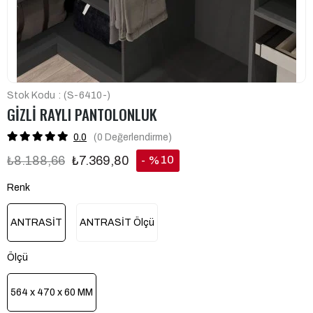
Stok Kodu
(S-6410-)
GİZLİ RAYLI PANTOLONLUK
0.0
(0
Değerlendirme
)
10
₺8.188,66
₺7.369,80
%
İndirim
Renk
ANTRASİT
ANTRASİT Ölçü
Ölçü
564 x 470 x 60 MM