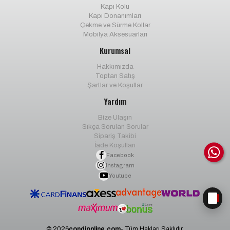
Kapı Kolu
Kapı Donanımları
Çekme ve Sürme Kollar
Mobilya Aksesuarları
Kurumsal
Hakkımızda
Toptan Satış
Şartlar ve Koşullar
Yardım
Bize Ulaşın
Sıkça Sorulan Sorular
Sipariş Takibi
İade Koşulları
Facebook
Instagram
Youtube
© 2026
condionline.com
- Tüm Hakları Saklıdır.