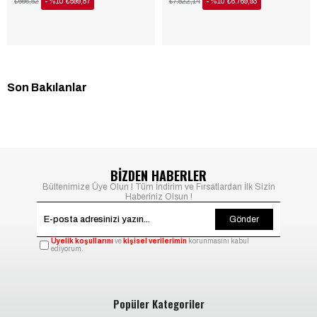
₺666,52
%10
₺599,87
₺7.522,14
%10
₺6.769,93
Son Bakılanlar
BİZDEN HABERLER
Bültenimize Üye Olun ! Tüm İndirim ve Fırsatlardan İlk Sizin
Haberiniz Olsun !
Gönder
Üyelik koşullarını
ve
kişisel verilerimin
korunmasını kabul
ediyorum.
Popüler Kategoriler