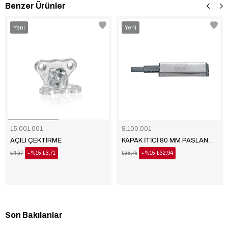
Benzer Ürünler
‹
›
Yeni
Yeni
Ürün
Ürün
15.001.001
8.100.001
AÇILI ÇEKTİRME
KAPAK İTİCİ 80 MM PASLANMAZ
₺4,37
%15
₺3,71
₺38,75
%15
₺32,94
Son Bakılanlar