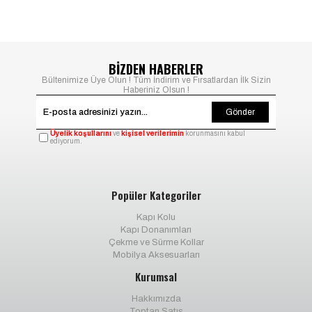
BİZDEN HABERLER
Bültenimize Üye Olun ! Tüm İndirim ve Fırsatlardan İlk Sizin
Haberiniz Olsun !
Gönder
Üyelik koşullarını
ve
kişisel verilerimin
korunmasını kabul
ediyorum.
Popüler Kategoriler
Kapı Kolu
Kapı Donanımları
Çekme ve Sürme Kollar
Mobilya Aksesuarları
Kurumsal
Hakkımızda
Toptan Satış