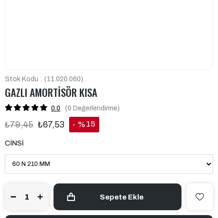
Stok Kodu
(11.020.060)
GAZLI AMORTİSÖR KISA
0.0
(0
Değerlendirme
)
15
₺79,45
₺67,53
%
İndirim
CİNSİ