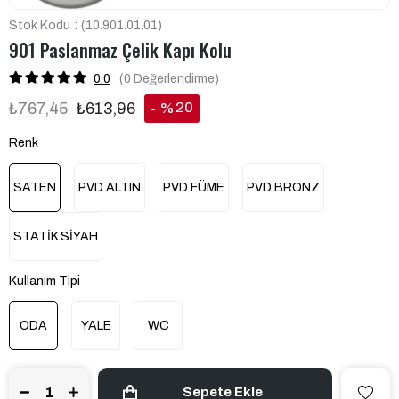
Stok Kodu
(10.901.01.01)
901 Paslanmaz Çelik Kapı Kolu
0.0
(0
Değerlendirme
)
20
₺767,45
₺613,96
%
İndirim
Renk
SATEN
PVD ALTIN
PVD FÜME
PVD BRONZ
STATİK SİYAH
Kullanım Tipi
ODA
YALE
WC