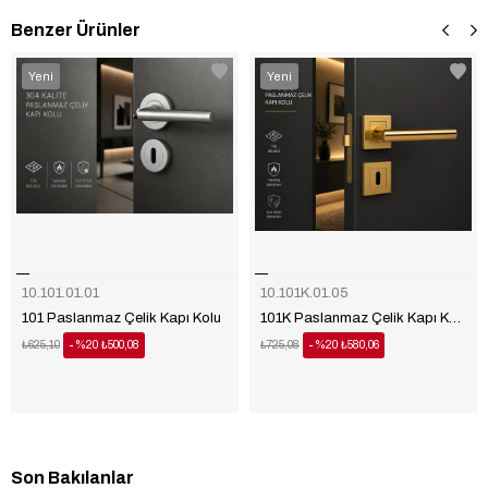
Benzer Ürünler
‹
‹
›
›
Yeni
Yeni
Ürün
Ürün
10.101.01.01
10.101K.01.05
101 Paslanmaz Çelik Kapı Kolu
101K Paslanmaz Çelik Kapı Kolu
₺625,10
%20
₺500,08
₺725,08
%20
₺580,06
Son Bakılanlar