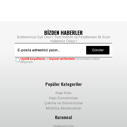
BİZDEN HABERLER
Bültenimize Üye Olun ! Tüm İndirim ve Fırsatlardan İlk Sizin
Haberiniz Olsun !
Gönder
Üyelik koşullarını
ve
kişisel verilerimin
korunmasını kabul
ediyorum.
Popüler Kategoriler
Kapı Kolu
Kapı Donanımları
Çekme ve Sürme Kollar
Mobilya Aksesuarları
Kurumsal
Hakkımızda