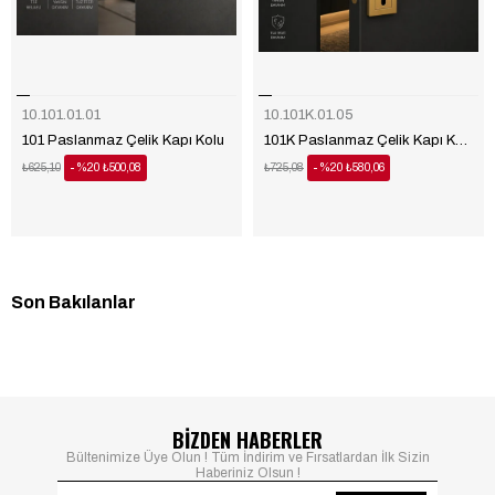
10.101.01.01
10.101K.01.05
101 Paslanmaz Çelik Kapı Kolu
101K Paslanmaz Çelik Kapı Kolu
₺625,10
%20
₺500,08
₺725,08
%20
₺580,06
Son Bakılanlar
BİZDEN HABERLER
Bültenimize Üye Olun ! Tüm İndirim ve Fırsatlardan İlk Sizin
Haberiniz Olsun !