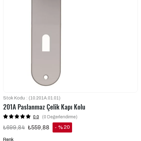
Stok Kodu
(10.201A.01.01)
201A Paslanmaz Çelik Kapı Kolu
0.0
(0
Değerlendirme
)
20
₺699,84
₺559,88
%
İndirim
Renk