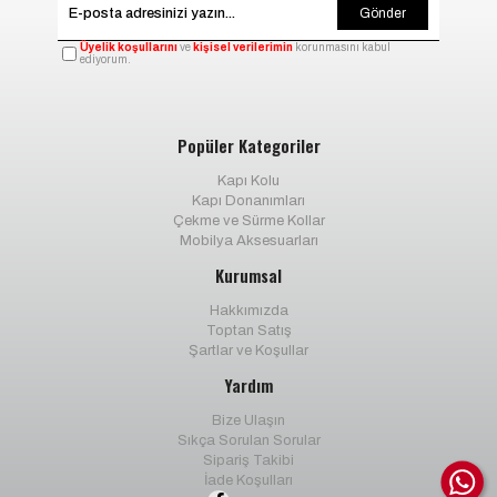
Gönder
Üyelik koşullarını
ve
kişisel verilerimin
korunmasını kabul
ediyorum.
Popüler Kategoriler
Kapı Kolu
Kapı Donanımları
Çekme ve Sürme Kollar
Mobilya Aksesuarları
Kurumsal
Hakkımızda
Toptan Satış
Şartlar ve Koşullar
Yardım
Bize Ulaşın
Sıkça Sorulan Sorular
Sipariş Takibi
İade Koşulları