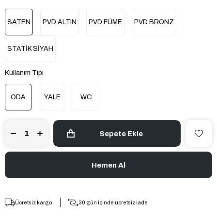
SATEN
PVD ALTIN
PVD FÜME
PVD BRONZ
STATİK SİYAH
Kullanım Tipi
ODA
YALE
WC
Ücretsiz kargo
30 gün içinde ücretsiz iade