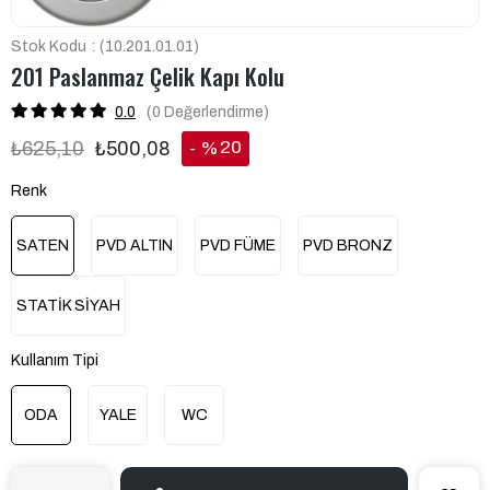
Stok Kodu
(10.201.01.01)
201 Paslanmaz Çelik Kapı Kolu
0.0
(0
Değerlendirme
)
20
₺625,10
₺500,08
%
İndirim
Renk
SATEN
PVD ALTIN
PVD FÜME
PVD BRONZ
STATİK SİYAH
Kullanım Tipi
ODA
YALE
WC