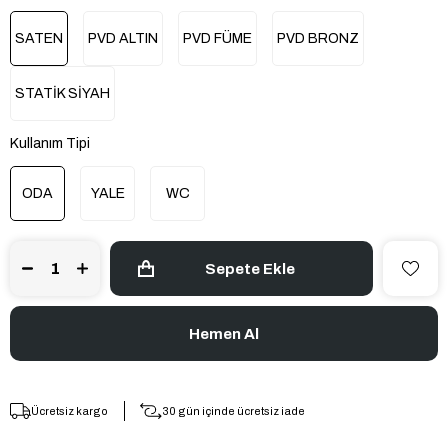
SATEN
PVD ALTIN
PVD FÜME
PVD BRONZ
STATİK SİYAH
Kullanım Tipi
ODA
YALE
WC
Ücretsiz kargo
30 gün içinde ücretsiz iade