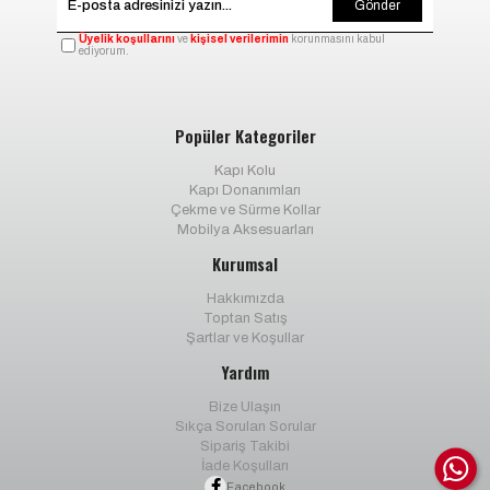
Gönder
Üyelik koşullarını
ve
kişisel verilerimin
korunmasını kabul
ediyorum.
Popüler Kategoriler
Kapı Kolu
Kapı Donanımları
Çekme ve Sürme Kollar
Mobilya Aksesuarları
Kurumsal
Hakkımızda
Toptan Satış
Şartlar ve Koşullar
Yardım
Bize Ulaşın
Sıkça Sorulan Sorular
Sipariş Takibi
İade Koşulları
Facebook