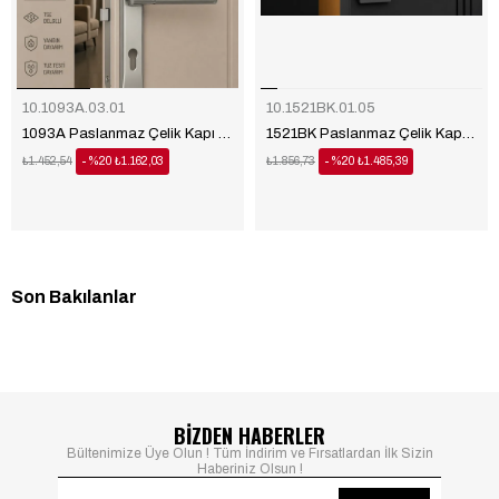
10.1093A.03.01
10.1521BK.01.05
1093A Paslanmaz Çelik Kapı Kolu
1521BK Paslanmaz Çelik Kapı Kolu
₺1.452,54
%20
₺1.162,03
₺1.856,73
%20
₺1.485,39
Son Bakılanlar
BİZDEN HABERLER
Bültenimize Üye Olun ! Tüm İndirim ve Fırsatlardan İlk Sizin
Haberiniz Olsun !