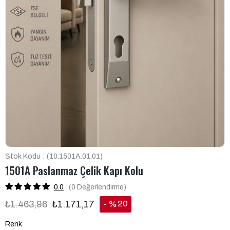
Stok Kodu
(10.1501A.01.01)
1501A Paslanmaz Çelik Kapı Kolu
0.0
(0
Değerlendirme
)
20
₺1.463,96
₺1.171,17
%
İndirim
Renk