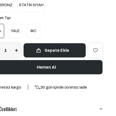
 BRONZ
STATİK SİYAH
ım Tipi
A
YALE
WC
retsiz kargo
30 gün içinde ücretsiz iade
zellikleri