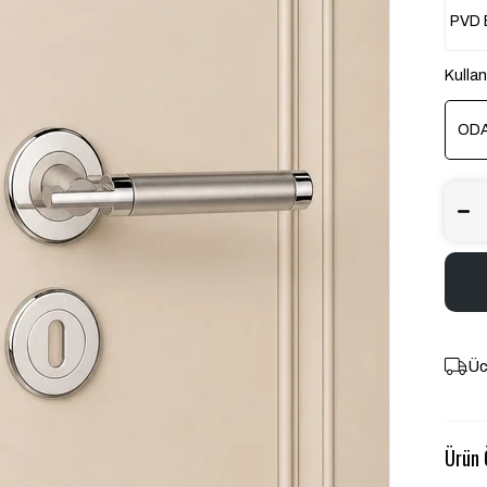
PVD
Kullan
OD
Üc
Ürün Ö