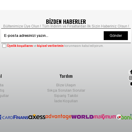
BİZDEN HABERLER
Bültenimize Üye Olun ! Tüm İndirim ve Fırsatlardan İlk Sizin Haberiniz Olsun !
Gönder
Üyelik koşullarını
ve
kişisel verilerimin
korunmasını kabul ediyorum.
l
Yardım
da
Bize Ulaşın
tış
Sıkça Sorulan Sorular
şullar
Sipariş Takibi
İade Koşulları