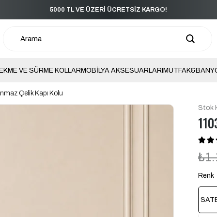
5000 TL VE ÜZERİ ÜCRETSİZ KARGO!
EKME VE SÜRME KOLLAR
MOBİLYA AKSESUARLARI
MUTFAK&BANY
nmaz Çelik Kapı Kolu
Stok 
110
₺1.
Renk
SAT