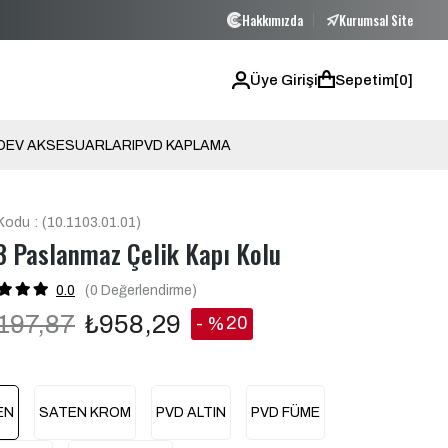
Hakkımızda
Kurumsal Site
5000 TL VE ÜZERİ ÜCRETSİZ KARGO!
5000 TL
Üye Girişi
Sepetim
0
O
EV AKSESUARLARI
PVD KAPLAMA
Kodu
(10.1103.01.01)
3 Paslanmaz Çelik Kapı Kolu
0.0
(0
Değerlendirme
)
197,87
₺958,29
20
%
İndirim
EN
SATEN KROM
PVD ALTIN
PVD FÜME