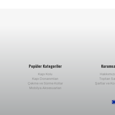
Popüler Kategoriler
Kurumsa
Kapı Kolu
Hakkımız
Kapı Donanımları
Toptan Sa
Çekme ve Sürme Kollar
Şartlar ve Ko
Mobilya Aksesuarları