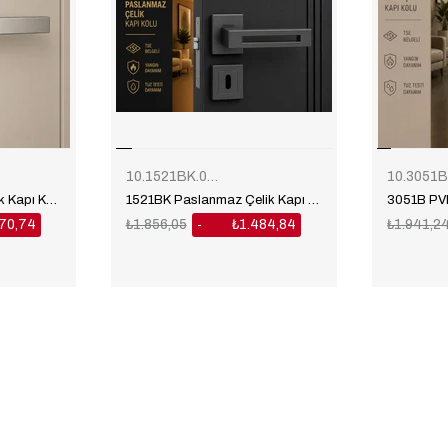
10.1521BK.01.05
1501A Paslanmaz Çelik Kapı Kolu
1521BK Paslanmaz Çelik Kapı Kolu
170,74
₺1.856,05
₺1.484,84
₺1.941,2
%20