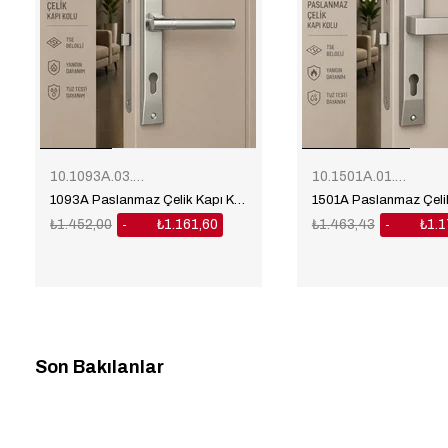
10.1093A.03.01
10.1501A.01.01
1093A Paslanmaz Çelik Kapı Kolu
₺1.452,00
₺1.161,60
₺1.463,43
₺1.
%20
%20
Son Bakılanlar