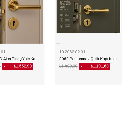
10.3051B.01.01
10.2062.02.01
3051B PVD Altın Pirinç Yale Kapı Kolu
2062 Paslanmaz Çelik Kapı Kolu
4
₺1.552,99
₺1.489,60
₺1.191,68
%20
%20