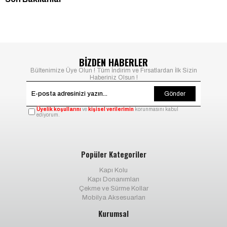
BİZDEN HABERLER
Bültenimize Üye Olun ! Tüm İndirim ve Fırsatlardan İlk Sizin
Haberiniz Olsun !
Gönder
Üyelik koşullarını
ve
kişisel verilerimin
korunmasını kabul
ediyorum.
Popüler Kategoriler
Kapı Kolu
Kapı Donanımları
Çekme ve Sürme Kollar
Mobilya Aksesuarları
Kurumsal