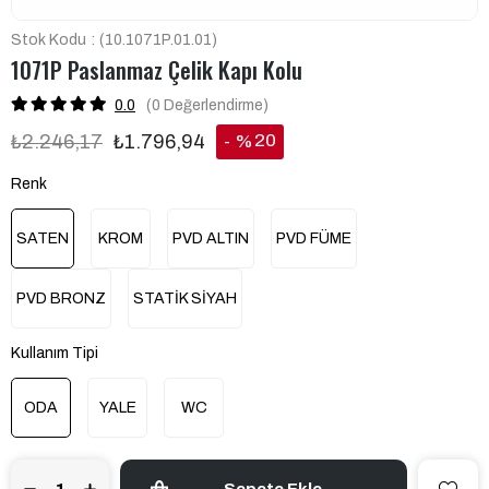
Stok Kodu
(10.1071P.01.01)
1071P Paslanmaz Çelik Kapı Kolu
0.0
(0
Değerlendirme
)
20
₺2.246,17
₺1.796,94
%
İndirim
Renk
SATEN
KROM
PVD ALTIN
PVD FÜME
PVD BRONZ
STATİK SİYAH
Kullanım Tipi
ODA
YALE
WC