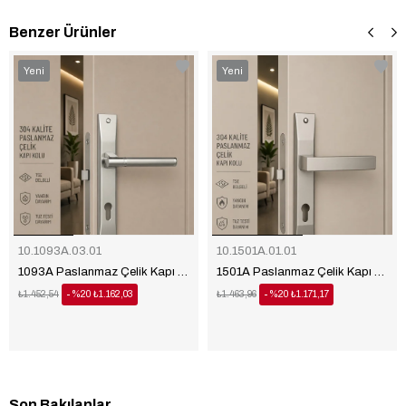
Benzer Ürünler
‹
‹
›
›
Yeni
Yeni
Ürün
Ürün
10.1093A.03.01
10.1501A.01.01
1093A Paslanmaz Çelik Kapı Kolu
1501A Paslanmaz Çelik Kapı Kolu
₺1.452,54
%20
₺1.162,03
₺1.463,96
%20
₺1.171,17
Son Bakılanlar