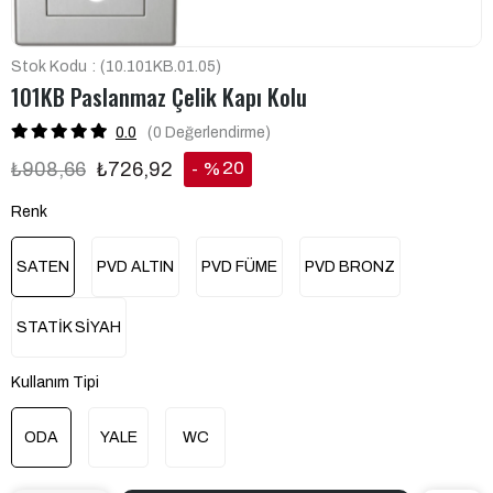
Stok Kodu
(10.101KB.01.05)
101KB Paslanmaz Çelik Kapı Kolu
0.0
(0
Değerlendirme
)
20
₺908,66
₺726,92
%
İndirim
Renk
SATEN
PVD ALTIN
PVD FÜME
PVD BRONZ
STATİK SİYAH
Kullanım Tipi
ODA
YALE
WC