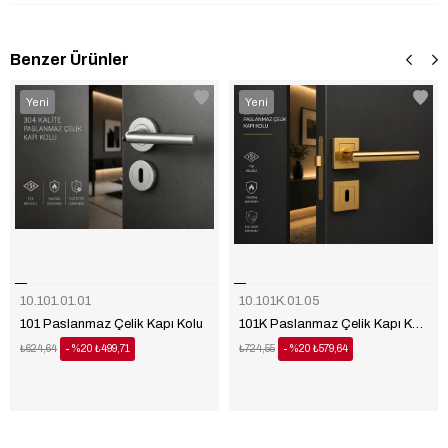
Benzer Ürünler
‹
‹
›
›
Yeni
Yeni
Ürün
Ürün
10.101.01.01
10.101K.01.05
101 Paslanmaz Çelik Kapı Kolu
101K Paslanmaz Çelik Kapı Kolu
₺624,64
%20
₺499,71
₺724,55
%20
₺579,64