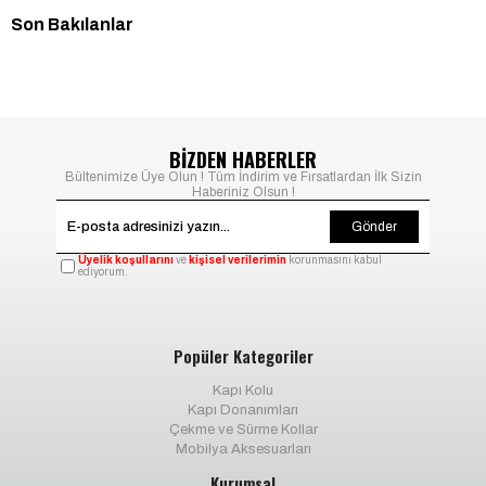
Son Bakılanlar
BİZDEN HABERLER
Bültenimize Üye Olun ! Tüm İndirim ve Fırsatlardan İlk Sizin
Haberiniz Olsun !
Gönder
Üyelik koşullarını
ve
kişisel verilerimin
korunmasını kabul
ediyorum.
Popüler Kategoriler
Kapı Kolu
Kapı Donanımları
Çekme ve Sürme Kollar
Mobilya Aksesuarları
Kurumsal